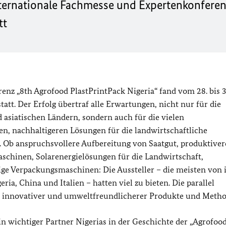
nternationale Fachmesse und Expertenkonferenz
tt
nz „8th Agrofood PlastPrintPack Nigeria“ fand vom 28. bis 
att. Der Erfolg übertraf alle Erwartungen, nicht nur für die
 asiatischen Ländern, sondern auch für die vielen
en, nachhaltigeren Lösungen für die landwirtschaftliche
 Ob anspruchsvollere Aufbereitung von Saatgut, produktiver
aschinen, Solarenergielösungen für die Landwirtschaft,
ige Verpackungsmaschinen: Die Aussteller – die meisten von
a, China und Italien – hatten viel zu bieten. Die parallel
de innovativer und umweltfreundlicherer Produkte und Metho
in wichtiger Partner Nigerias in der Geschichte der „Agrofoo