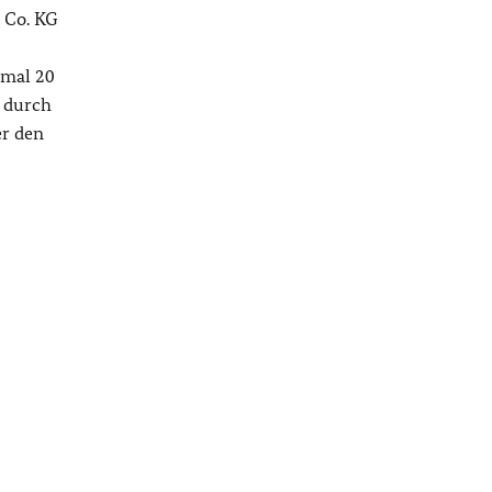
& Co. KG
smal 20
 durch
er den