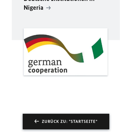
Nigeria
ZURÜCK ZU: "STARTSEITE"