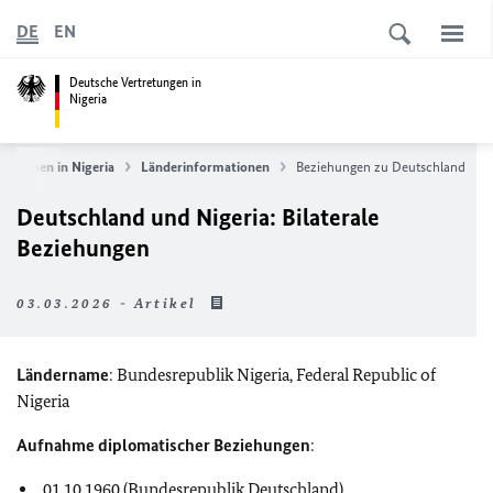
DE
EN
Deutsche Vertretungen in
Nigeria
lkommen in Nigeria
Länderinformationen
Beziehungen zu Deutschland
Deutschland und Nigeria: Bilaterale
Beziehungen
03.03.2026 - Artikel
Ländername
: Bundesrepublik Nigeria,
Federal Republic of
Nigeria
Aufnahme diplomatischer Beziehungen
:
01.10.1960 (Bundesrepublik Deutschland)